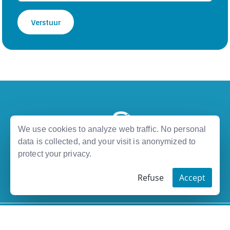
Verstuur
We use cookies to analyze web traffic. No personal
data is collected, and your visit is anonymized to
protect your privacy.
|
|
Privacy Policy
Disclaimer
Terms and Conditions
Refuse
Accept
Hand tailored by
Digital Artisans