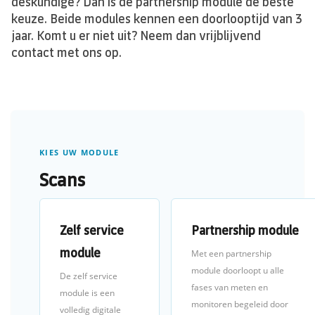
deskundige? Dan is de partnership module de beste
keuze. Beide modules kennen een doorlooptijd van 3
jaar. Komt u er niet uit? Neem dan vrijblijvend
contact met ons op.
KIES UW MODULE
Scans
Zelf service
Partnership module
module
Met een partnership
module doorloopt u alle
De zelf service
fases van meten en
module is een
monitoren begeleid door
volledig digitale