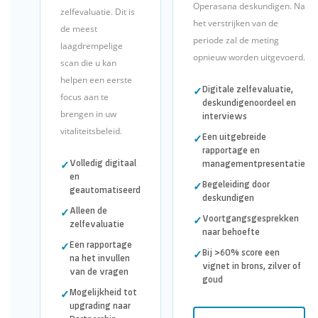
Operasana deskundigen. Na
zelfevaluatie. Dit is
het verstrijken van de
de meest
periode zal de meting
laagdrempelige
opnieuw worden uitgevoerd.
scan die u kan
helpen een eerste
Digitale zelfevaluatie,
✓
focus aan te
deskundigenoordeel en
brengen in uw
interviews
vitaliteitsbeleid.
Een uitgebreide
✓
rapportage en
Volledig digitaal
managementpresentatie
✓
en
Begeleiding door
✓
geautomatiseerd
deskundigen
Alleen de
✓
Voortgangsgesprekken
✓
zelfevaluatie
naar behoefte
Een rapportage
✓
Bij >60% score een
✓
na het invullen
vignet in brons, zilver of
van de vragen
goud
Mogelijkheid tot
✓
upgrading naar